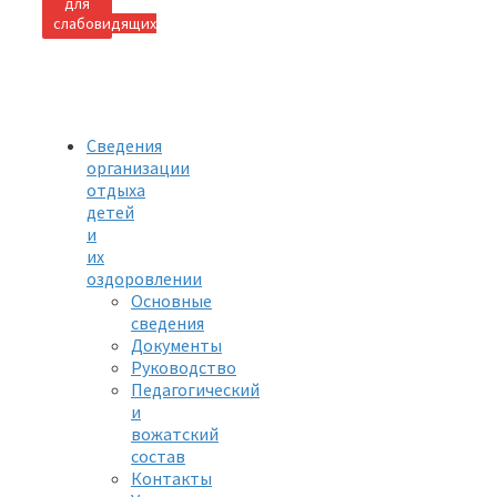
для
слабовидящих
Сведения
организации
отдыха
детей
и
их
оздоровлении
Основные
сведения
Документы
Руководство
Педагогический
и
вожатский
состав
Контакты