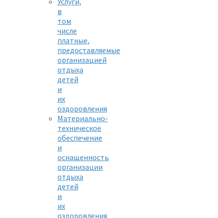
Услуги,
в
том
числе
платные,
предоставляемые
организацией
отдыха
детей
и
их
оздоровления
Материально-
техническое
обеспечение
и
оснащенность
организации
отдыха
детей
и
их
оздоровления