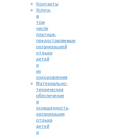
Контакты
Услуги,
в
том
числе
платные,
предоставляемые
организацией
отдыха
детей
и
их
оздоровления
Материально-
техническое
обеспечение
и
оснащенность
организации
отдыха
детей
и