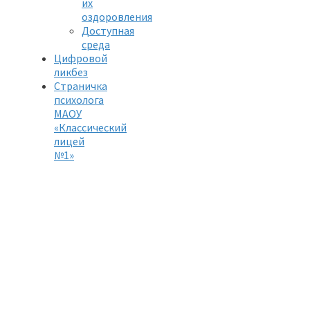
их
оздоровления
Доступная
среда
Цифровой
ликбез
Страничка
психолога
МАОУ
«Классический
лицей
№1»