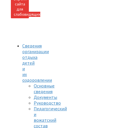
сайта
для
слабовидящих
Сведения
организации
отдыха
детей
и
их
оздоровлении
Основные
сведения
Документы
Руководство
Педагогический
и
вожатский
состав