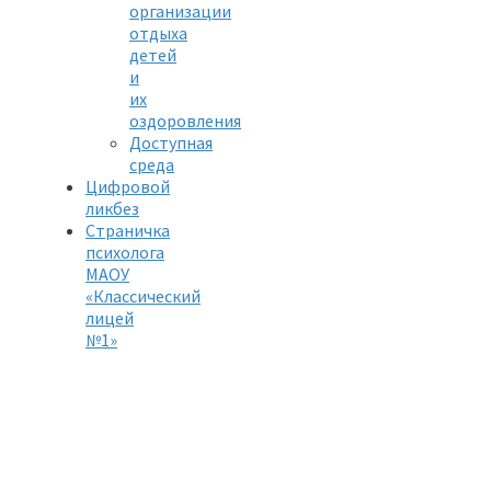
организации
отдыха
детей
и
их
оздоровления
Доступная
среда
Цифровой
ликбез
Страничка
психолога
МАОУ
«Классический
лицей
№1»