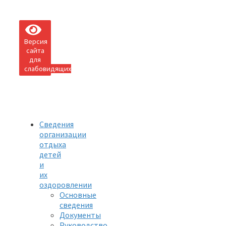
Версия
сайта
для
слабовидящих
Сведения
организации
отдыха
детей
и
их
оздоровлении
Основные
сведения
Документы
Руководство