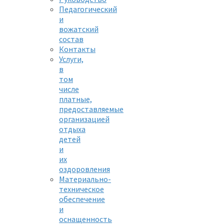
Педагогический
и
вожатский
состав
Контакты
Услуги,
в
том
числе
платные,
предоставляемые
организацией
отдыха
детей
и
их
оздоровления
Материально-
техническое
обеспечение
и
оснащенность