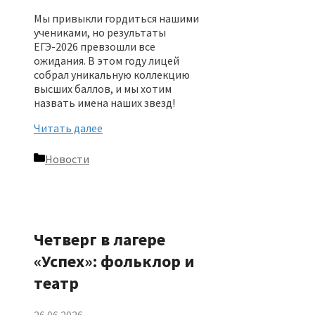
Мы привыкли гордиться нашими
учениками, но результаты
ЕГЭ-2026 превзошли все
ожидания. В этом году лицей
собрал уникальную коллекцию
высших баллов, и мы хотим
назвать имена наших звезд!
Читать далее
Рубрики
Новости
Четверг в лагере
«Успех»: фольклор и
театр