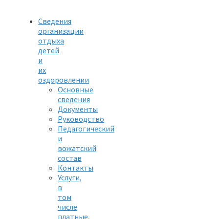
Сведения
организации
отдыха
детей
и
их
оздоровлении
Основные
сведения
Документы
Руководство
Педагогический
и
вожатский
состав
Контакты
Услуги,
в
том
числе
платные,