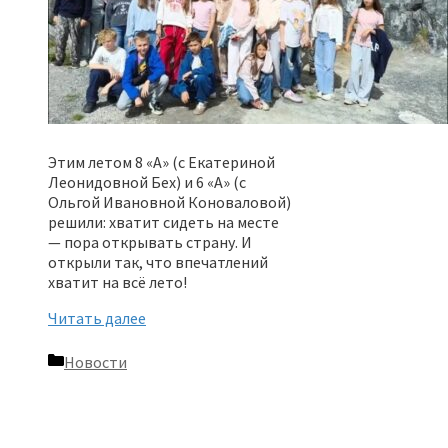
Этим летом 8 «А» (с Екатериной
Леонидовной Бех) и 6 «А» (с
Ольгой Ивановной Коноваловой)
решили: хватит сидеть на месте
— пора открывать страну. И
открыли так, что впечатлений
хватит на всё лето!
Читать далее
Рубрики
Новости