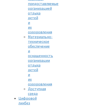
предоставляемые
организацией
отдыха
детей
и
их
оздоровления
Материально-
техническое
обеспечение
и
оснащенность
организации
отдыха
детей
и
их
оздоровления
Доступная
среда
Цифровой
ликбез