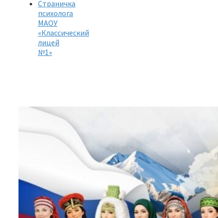
Страничка
психолога
МАОУ
«Классический
лицей
№1»