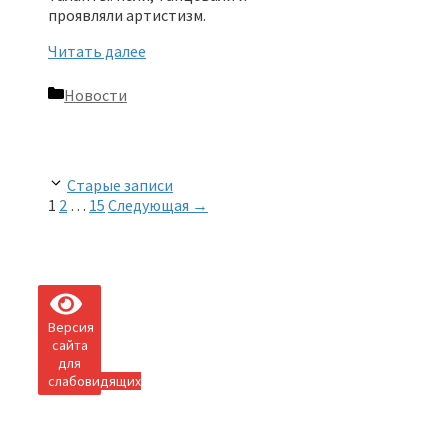
проявляли артистизм.
Читать далее
Рубрики
Новости
Старые записи
Страница
Страница
Страница
1
2
…
15
Следующая
→
Версия
сайта
для
слабовидящих