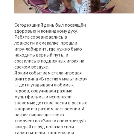
Сегодняшний день был посвящён
здоровью и командному духу.
Ребята соревновались в
ловкости и смекалке: прошли
игру-лабиринт, где нужно было
находить верный путь, и
сразились в подвижных играх на
свежем воздухе.
Ярким событием стала игровая
викторина «В гостях у мультиков»
— дети угадывали любимых
героев, озвучивали разные
мультфильмы и исполняли
знакомые детские песни в разных
жанрах и в разном настроении. А
на фестивале детского
творчества «Зажги свою звезду!»
каждый отряд показал свои
таланты: пели, танцевали и