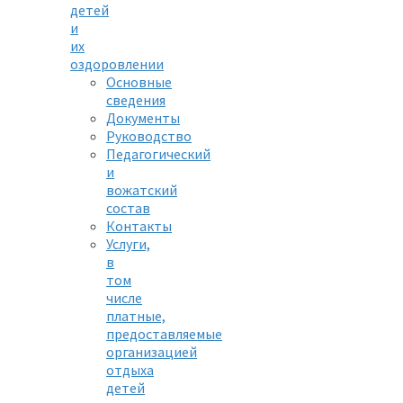
детей
и
их
оздоровлении
Основные
сведения
Документы
Руководство
Педагогический
и
вожатский
состав
Контакты
Услуги,
в
том
числе
платные,
предоставляемые
организацией
отдыха
детей