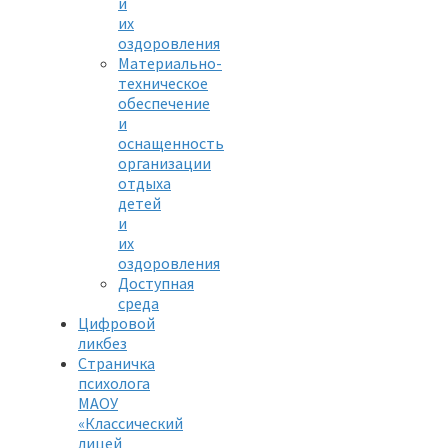
и
их
оздоровления
Материально-
техническое
обеспечение
и
оснащенность
организации
отдыха
детей
и
их
оздоровления
Доступная
среда
Цифровой
ликбез
Страничка
психолога
МАОУ
«Классический
лицей