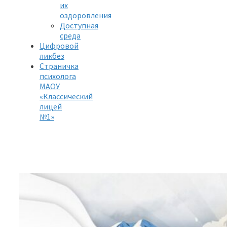
их
оздоровления
Доступная
среда
Цифровой
ликбез
Страничка
психолога
МАОУ
«Классический
лицей
№1»