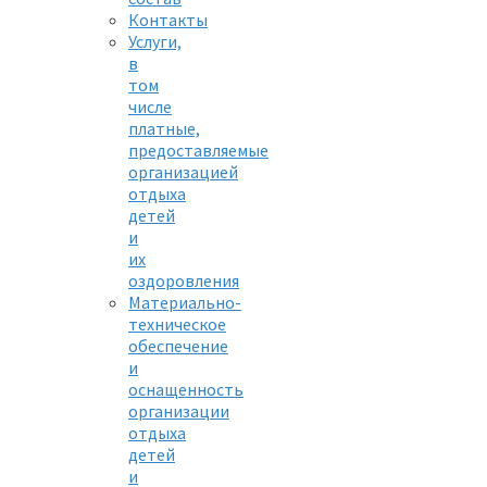
Контакты
Услуги,
в
том
числе
платные,
предоставляемые
организацией
отдыха
детей
и
их
оздоровления
Материально-
техническое
обеспечение
и
оснащенность
организации
отдыха
детей
и