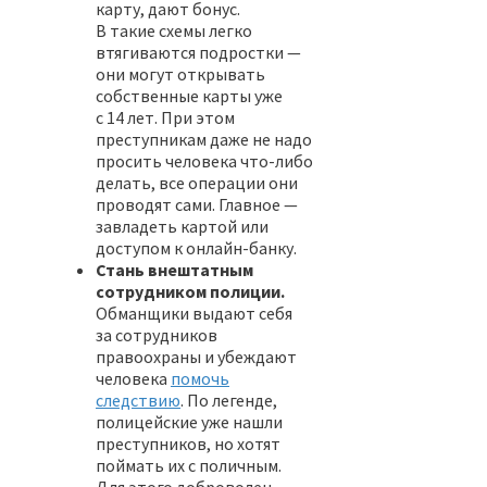
карту, дают бонус.
В такие схемы легко
втягиваются подростки —
они могут открывать
собственные карты уже
с 14 лет. При этом
преступникам даже не надо
просить человека что-либо
делать, все операции они
проводят сами. Главное —
завладеть картой или
доступом к онлайн-банку.
Стань внештатным
сотрудником полиции.
Обманщики выдают себя
за сотрудников
правоохраны и убеждают
человека
помочь
следствию
. По легенде,
полицейские уже нашли
преступников, но хотят
поймать их с поличным.
Для этого доброволец