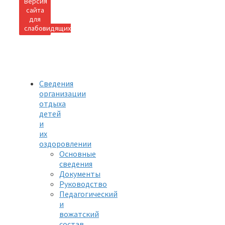
Версия
сайта
для
слабовидящих
Сведения
организации
отдыха
детей
и
их
оздоровлении
Основные
сведения
Документы
Руководство
Педагогический
и
вожатский
состав