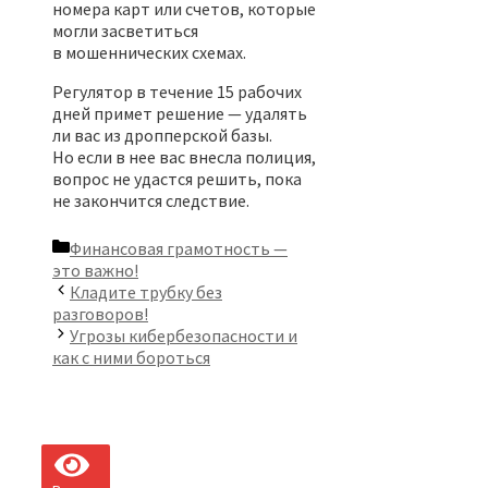
номера карт или счетов, которые
могли засветиться
в мошеннических схемах.
Регулятор в течение 15 рабочих
дней примет решение — удалять
ли вас из дропперской базы.
Но если в нее вас внесла полиция,
вопрос не удастся решить, пока
не закончится следствие.
Рубрики
Финансовая грамотность —
это важно!
Кладите трубку без
разговоров!
Угрозы кибербезопасности и
как с ними бороться