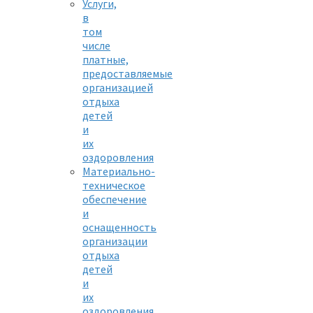
Услуги,
в
том
числе
платные,
предоставляемые
организацией
отдыха
детей
и
их
оздоровления
Материально-
техническое
обеспечение
и
оснащенность
организации
отдыха
детей
и
их
оздоровления