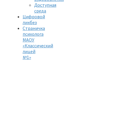
Доступная
среда
Цифровой
ликбез
Страничка
психолога
МАОУ
«Классический
лицей
№1»