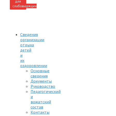
для
слабовидящих
Сведения
организации
отдыха
детей
и
их
оздоровлении
Основные
сведения
Документы
Руководство
Педагогический
и
вожатский
состав
Контакты