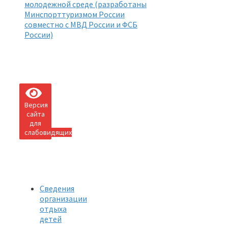
молодежной среде (разработаны
Минспорттуризмом России
совместно с МВД России и ФСБ
России)
Версия
сайта
для
слабовидящих
Сведения
организации
отдыха
детей