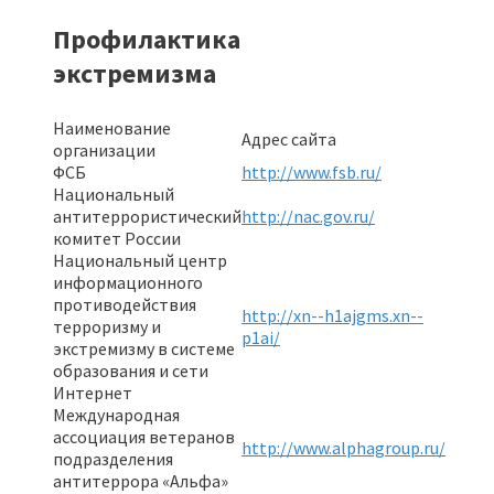
Профилактика
экстремизма
Наименование
Адрес сайта
организации
ФСБ
http://www.fsb.ru/
Национальный
антитеррористический
http://nac.gov.ru/
комитет России
Национальный центр
информационного
противодействия
http://xn--h1ajgms.xn--
терроризму и
p1ai/
экстремизму в системе
образования и сети
Интернет
Международная
ассоциация ветеранов
http://www.alphagroup.ru/
подразделения
антитеррора «Альфа»