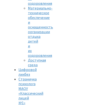
оздоровления
Материально-
техническое
обеспечение
и
оснащенность
организации
отдыха
детей
и
их
оздоровления
Доступная
среда
Цифровой
ликбез
Страничка
психолога
МАОУ
«Классический
лицей
№1»