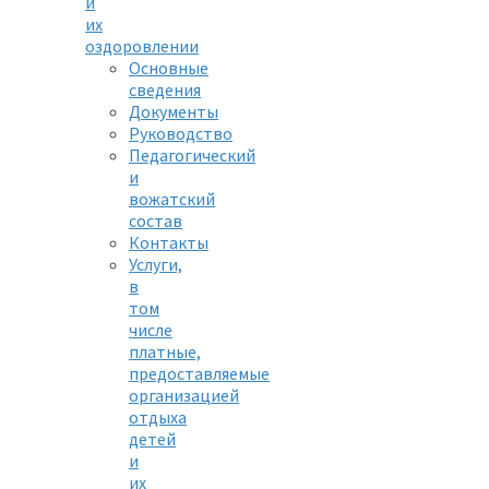
и
их
оздоровлении
Основные
сведения
Документы
Руководство
Педагогический
и
вожатский
состав
Контакты
Услуги,
в
том
числе
платные,
предоставляемые
организацией
отдыха
детей
и
их