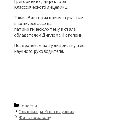
Григорьевны, директора
Класссического лицея № 1.
Также Виктория приняла участие
в конкурсе эссе на
патриотическую тему и стала
обладателем Диплома II степени.
Поздравляем нашу лицеистку и её
научного руководителя.
Рубрики
Новости
Олимпиады. Успехи лучших
Жить по закону