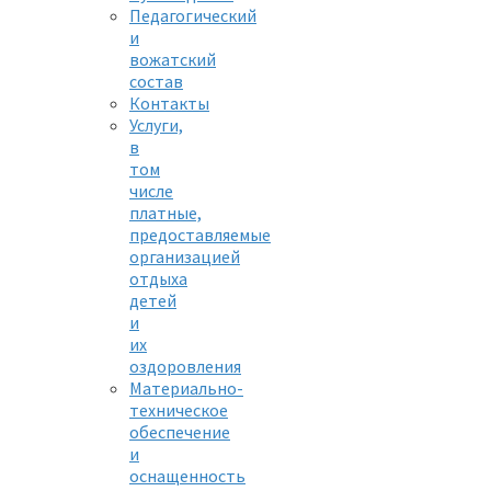
Педагогический
и
вожатский
состав
Контакты
Услуги,
в
том
числе
платные,
предоставляемые
организацией
отдыха
детей
и
их
оздоровления
Материально-
техническое
обеспечение
и
оснащенность