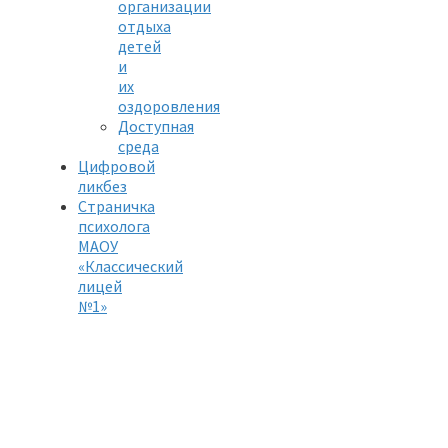
организации
отдыха
детей
и
их
оздоровления
Доступная
среда
Цифровой
ликбез
Страничка
психолога
МАОУ
«Классический
лицей
№1»