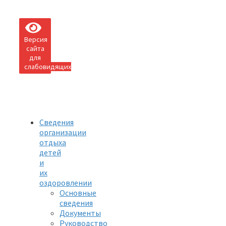
Версия
сайта
для
слабовидящих
Сведения
организации
отдыха
детей
и
их
оздоровлении
Основные
сведения
Документы
Руководство