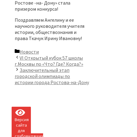
Ростове -на- Дону» стала
призером конкурса!
Поздравляем Ангелину и ее
научного руководителя учителя
истории, обществознания и
права Ткачук Ирину Ивановну!
Рубрики
Новости
VI Открытый кубок 57 школы
г.Москвы по «Что? Где? Когда?»
Заключительный этап
городской олимпиады по
истории города Ростова-на-Дону
Версия
сайта
для
слабовидящих