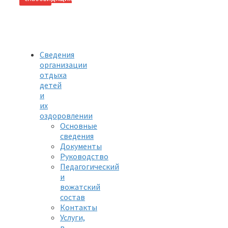
Сведения
организации
отдыха
детей
и
их
оздоровлении
Основные
сведения
Документы
Руководство
Педагогический
и
вожатский
состав
Контакты
Услуги,
в