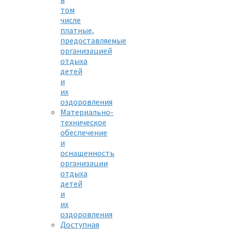
том
числе
платные,
предоставляемые
организацией
отдыха
детей
и
их
оздоровления
Материально-
техническое
обеспечение
и
оснащенность
организации
отдыха
детей
и
их
оздоровления
Доступная