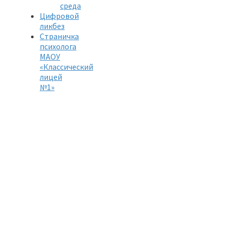
среда
Цифровой
ликбез
Страничка
психолога
МАОУ
«Классический
лицей
№1»