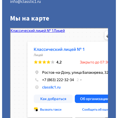
info@classlic1.ru
Мы на карте
МАОУ Классический лицей № 1
Лицей в Ростове‑на‑Дону