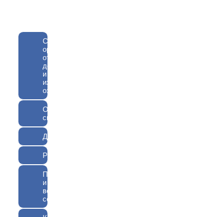
Сведения
организации
отдыха
детей
и
их
оздоровлении
Основные
сведения
Документы
Руководство
Педагогический
и
вожатский
состав