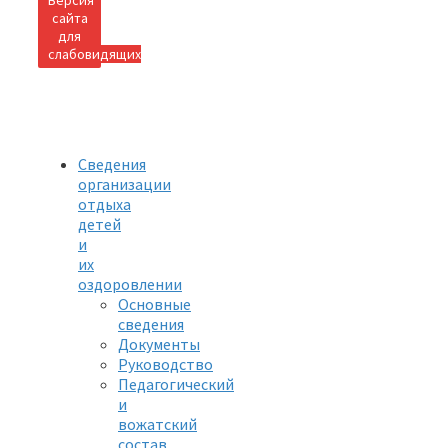
Версия
сайта
для
слабовидящих
Сведения
организации
отдыха
детей
и
их
оздоровлении
Основные
сведения
Документы
Руководство
Педагогический
и
вожатский
состав