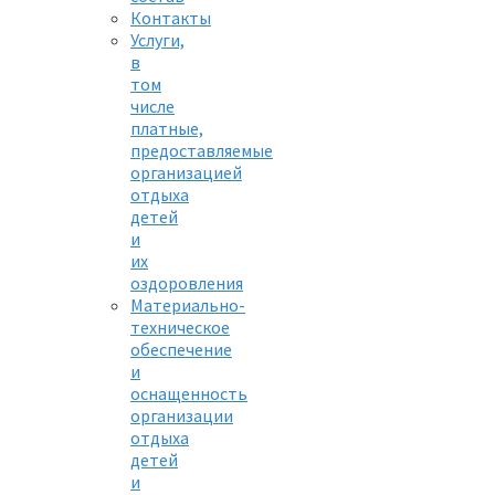
Контакты
Услуги,
в
том
числе
платные,
предоставляемые
организацией
отдыха
детей
и
их
оздоровления
Материально-
техническое
обеспечение
и
оснащенность
организации
отдыха
детей
и