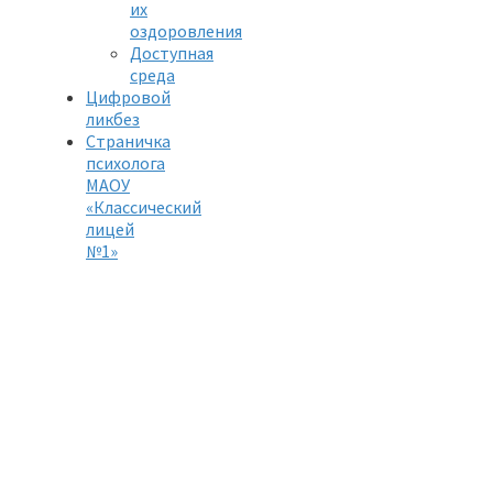
их
оздоровления
Доступная
среда
Цифровой
ликбез
Страничка
психолога
МАОУ
«Классический
лицей
№1»