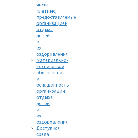
числе
платные,
предоставляемые
организацией
отдыха
детей
и
их
оздоровления
Материально-
техническое
обеспечение
и
оснащенность
организации
отдыха
детей
и
их
оздоровления
Доступная
среда