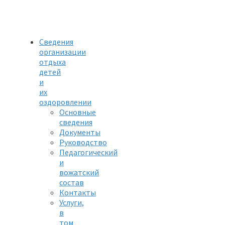
Сведения
организации
отдыха
детей
и
их
оздоровлении
Основные
сведения
Документы
Руководство
Педагогический
и
вожатский
состав
Контакты
Услуги,
в
том