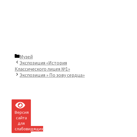
Рубрики
Музей
Экспозиция «История
Классического лицея №1»
Экспозиция » По зову сердца»
Версия
сайта
для
слабовидящих