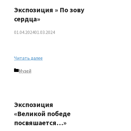
Экспозиция » По зову
сердца»
01.04.2024
01.03.2024
Читать далее
Рубрики
Музей
Экспозиция
«Великой победе
посвяшается…»