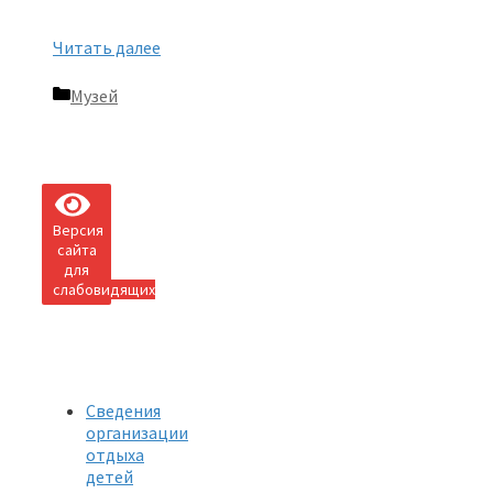
Читать далее
Рубрики
Музей
Версия
сайта
для
слабовидящих
Сведения
организации
отдыха
детей