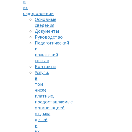
и
их
оздоровлении
Основные
сведения
Документы
Руководство
Педагогический
и
вожатский
состав
Контакты
Услуги,
в
том
числе
платные,
предоставляемые
организацией
отдыха
детей
и
их