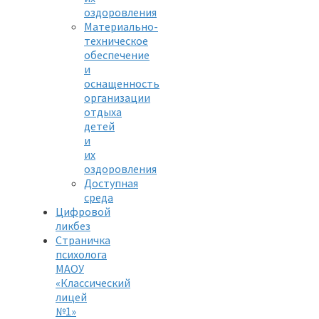
оздоровления
Материально-
техническое
обеспечение
и
оснащенность
организации
отдыха
детей
и
их
оздоровления
Доступная
среда
Цифровой
ликбез
Страничка
психолога
МАОУ
«Классический
лицей
№1»