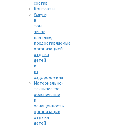
состав
Контакты
Услуги,
в
том
числе
платные,
предоставляемые
организацией
отдыха
детей
и
их
оздоровления
Материально-
техническое
обеспечение
и
оснащенность
организации
отдыха
детей