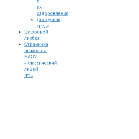
и
их
оздоровления
Доступная
среда
Цифровой
ликбез
Страничка
психолога
МАОУ
«Классический
лицей
№1»