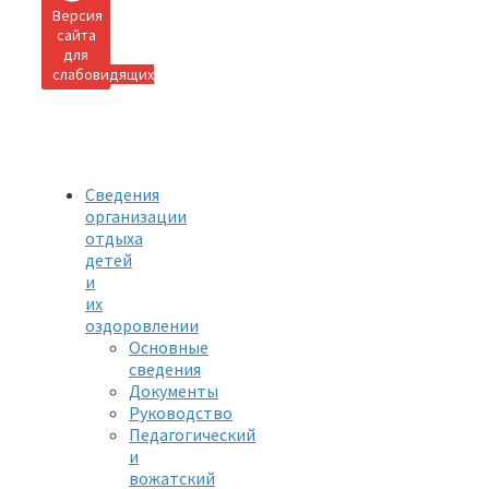
Версия
сайта
для
слабовидящих
Сведения
организации
отдыха
детей
и
их
оздоровлении
Основные
сведения
Документы
Руководство
Педагогический
и
вожатский